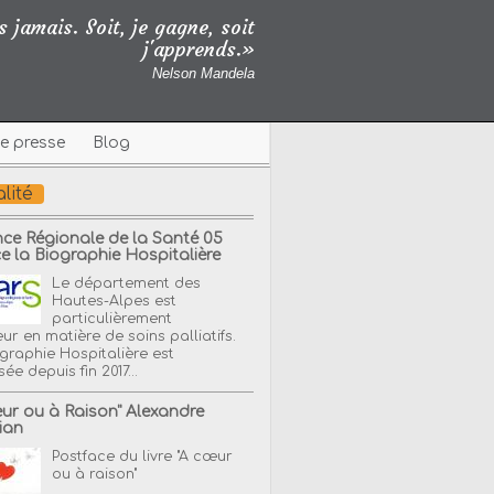
 jamais. Soit, je gagne, soit
j'apprends.»
Nelson Mandela
e presse
Blog
lité
nce Régionale de la Santé 05
ce la Biographie Hospitalière
Le département des
Hautes-Alpes est
particulièrement
ur en matière de soins palliatifs.
graphie Hospitalière est
ée depuis fin 2017...
eur ou à Raison" Alexandre
ian
Postface du livre "A cœur
ou à raison"