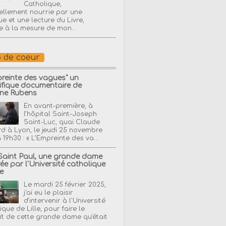
Catholique,
uellement nourrie par une
ue et une lecture du Livre,
ie à la mesure de mon...
 de coeur
preinte des vagues" un
fique documentaire de
ine Rubens
En avant-première, à
l’hôpital Saint-Joseph
Saint-Luc, quai Claude
d à Lyon, le jeudi 25 novembre
 19h30 : « L’Empreinte des va...
Saint Paul, une grande dame
ée par l'Université catholique
le
Le mardi 25 février 2025,
j'ai eu le plaisir
d'intervenir à l'Université
ique de Lille, pour faire le
it de cette grande dame qu'était