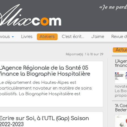
«Je ne perds
r vous
Livres
Ateliers
C'est écrit...
J'aime
Revue d
Actua
Réponse(s) : 1 à 10 sur 29
L'Age
finan
L'Agence Régionale de la Santé 05
finance la Biographie Hospitalière
Le département des Hautes-Alpes est
novate
particulièrement novateur en matière de soins
La Bio
palliatifs. La Biographie Hospitalière est
propos
"A Co
Beder
Ecrire sur Soi, à l'UTL (Gap) Saison
2022-2023