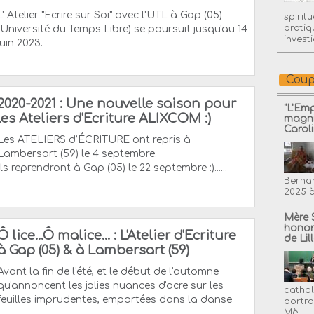
L' Atelier "Ecrire sur Soi" avec l'UTL à Gap (05)
spirit
pratiq
(Université du Temps Libre) se poursuit jusqu'au 14
invest
juin 2023.
Coup
2020-2021 : Une nouvelle saison pour
"L'Em
les Ateliers d'Ecriture ALIXCOM :)
magni
Carol
Les ATELIERS d’ÉCRITURE ont repris à
Lambersart (59) le 4 septembre.
Ils reprendront à Gap (05) le 22 septembre :)......
Bernar
2025 à
Mère 
honor
Ô lice...Ô malice... : L'Atelier d'Ecriture
de Lil
à Gap (05) & à Lambersart (59)
Avant la fin de l'été, et le début de l'automne
qu'annoncent les jolies nuances d'ocre sur les
cathol
feuilles imprudentes, emportées dans la danse
portra
Mè...