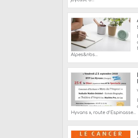
Alpes&nbs...
Hyvans », route d’Espinasse...