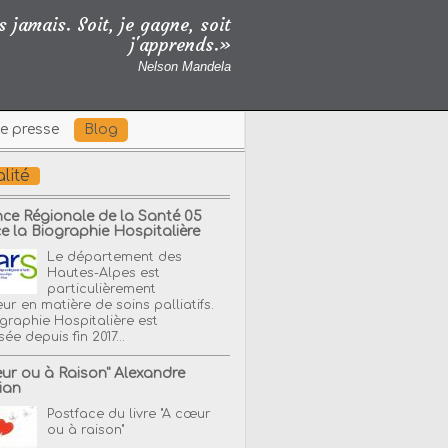
 jamais. Soit, je gagne, soit
j'apprends.»
Nelson Mandela
e presse
Blog
lité
nce Régionale de la Santé 05
ce la Biographie Hospitalière
Le département des
Hautes-Alpes est
particulièrement
ur en matière de soins palliatifs.
graphie Hospitalière est
ée depuis fin 2017...
eur ou à Raison" Alexandre
ian
Postface du livre "A cœur
ou à raison"