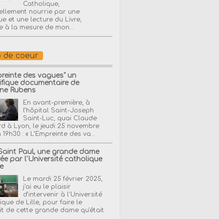
Catholique,
uellement nourrie par une
ue et une lecture du Livre,
ie à la mesure de mon...
 de coeur
preinte des vagues" un
fique documentaire de
ine Rubens
En avant-première, à
l’hôpital Saint-Joseph
Saint-Luc, quai Claude
d à Lyon, le jeudi 25 novembre
 19h30 : « L’Empreinte des va...
Saint Paul, une grande dame
ée par l'Université catholique
le
Le mardi 25 février 2025,
j'ai eu le plaisir
d'intervenir à l'Université
ique de Lille, pour faire le
it de cette grande dame qu'était