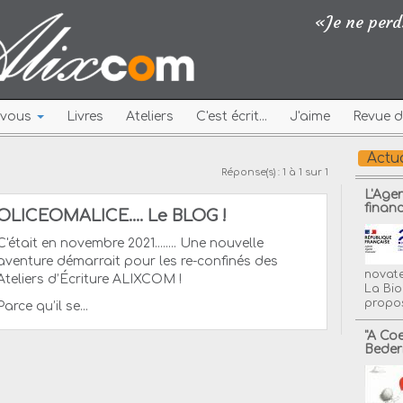
«Je ne perds
r vous
Livres
Ateliers
C'est écrit...
J'aime
Revue d
Actua
Réponse(s) : 1 à 1 sur 1
L'Age
finan
OLICEOMALICE.... Le BLOG !
C'était en novembre 2021........ Une nouvelle
aventure démarrait pour les re-confinés des
novate
Ateliers d’Écriture ALIXCOM !
La Bio
propos
Parce qu’il se...
"A Co
Beder