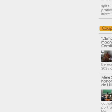
spirit
pratiq
invest
Coup
"L'Em
magni
Carol
Bernar
2025 à
Mère 
honor
de Lil
cathol
portra
Mè...